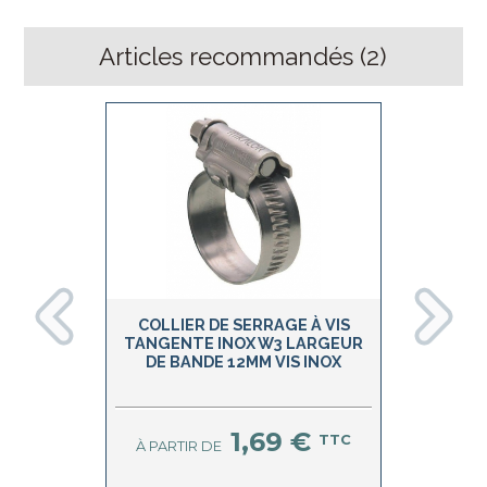
Articles recommandés (
2
)
COLLIER DE SERRAGE À VIS
COLLI
TANGENTE INOX W3 LARGEUR
TOUR
DE BANDE 12MM VIS INOX
1,69 €
TTC
À PARTIR DE
À PARTIR 