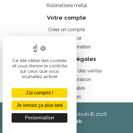
Robinetterie métal
Votre compte
Créer un compte
Me connecter
Données personnelles
Informations légales
Ce site utilise des cookies
et vous donne le contrôle
Conditions générales des ventes
sur ceux que vous
souhaitez activer
Conditions de livraison
Mentions légales
J'ai compris !
Infos cookies
Je verrais ça plus tard
France Raccord by Hardouin © 2026
Personnaliser
Agence web